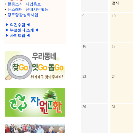
검사
•
활동소식
|
사업홍보
•
뉴스레터
|
선배시민활동
•
경로당활성화사업
9
10
▶ 의견수렴 ◀
▶ 부설센터 소개 ◀
▶ 사이트맵 ◀
16
17
23
24
30
31