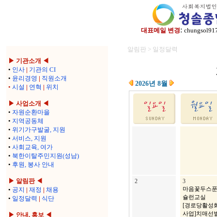
:
대표메일 변경
chungsol91
알림판 > 일정달력
▶ 기관소개 ◀
•
인사
|
기관의 CI
•
윤리경영
|
직원소개
2026년 8월
•
시설
|
연혁
|
위치
▶ 사업소개 ◀
•
자원순환마을
•
지역공동체
•
위기가구발굴, 지원
•
서비스, 지원
•
사회교육, 여가
•
북한이탈주민지원(성남)
•
후원, 봉사 안내
▶ 알림판 ◀
2
3
마음꽃두스
•
공지
|
재정
|
채용
슐런교실
•
일정달력
|
식단
[경로당활성
사업]치매선
▶ 안내, 홍보 ◀