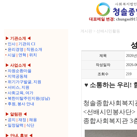
:
대표메일 변경
chungsol91
게시판 > 선배시민활동
▶ 기관소개 ◀
•
인사
|
기관의 CI
•
윤리경영
|
직원소개
•
시설
|
연혁
|
위치
제목
202
작성일자
2026-0
▶ 사업소개 ◀
•
자원순환마을
조회수
219
•
지역공동체
•
위기가구발굴, 지원
♥
소통하는 우리
!
•
서비스, 지원
•
사회교육, 여가
•
북한이탈주민지원(성남)
청솔종합사회복지관
•
후원, 봉사 안내
<선배시민봉사단> 신규
▶ 알림판 ◀
종합사회복지관 3
•
공지
|
재정
|
채용
•
일정달력
|
식단
▶ 안내, 홍보 ◀