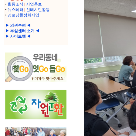
•
활동소식
|
사업홍보
•
뉴스레터
|
선배시민활동
•
경로당활성화사업
▶ 의견수렴 ◀
▶ 부설센터 소개 ◀
▶ 사이트맵 ◀