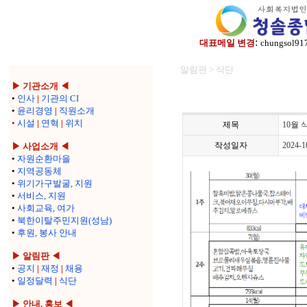
:
대표메일 변경
chungsol91
알림판 > 식단
▶ 기관소개 ◀
•
인사
|
기관의 CI
•
윤리경영
|
직원소개
•
시설
|
연혁
|
위치
제목
10월 
작성일자
2024-1
▶ 사업소개 ◀
•
자원순환마을
•
지역공동체
•
위기가구발굴, 지원
•
서비스, 지원
•
사회교육, 여가
•
북한이탈주민지원(성남)
•
후원, 봉사 안내
▶ 알림판 ◀
•
공지
|
재정
|
채용
•
일정달력
|
식단
▶ 안내, 홍보 ◀