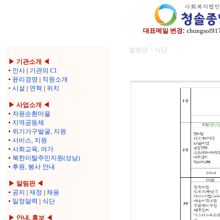
:
대표메일 변경
chungsol91
알림판 > 식단
▶ 기관소개 ◀
•
인사
|
기관의 CI
•
윤리경영
|
직원소개
•
시설
|
연혁
|
위치
▶ 사업소개 ◀
•
자원순환마을
•
지역공동체
•
위기가구발굴, 지원
•
서비스, 지원
•
사회교육, 여가
•
북한이탈주민지원(성남)
•
후원, 봉사 안내
▶ 알림판 ◀
•
공지
|
재정
|
채용
•
일정달력
|
식단
▶ 안내, 홍보 ◀