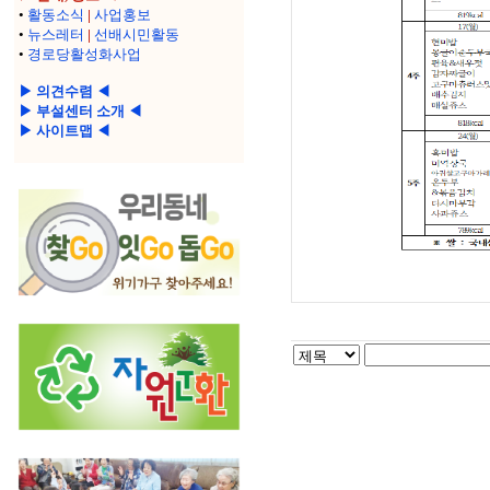
•
활동소식
|
사업홍보
•
뉴스레터
|
선배시민활동
•
경로당활성화사업
▶ 의견수렴 ◀
▶ 부설센터 소개 ◀
▶ 사이트맵 ◀