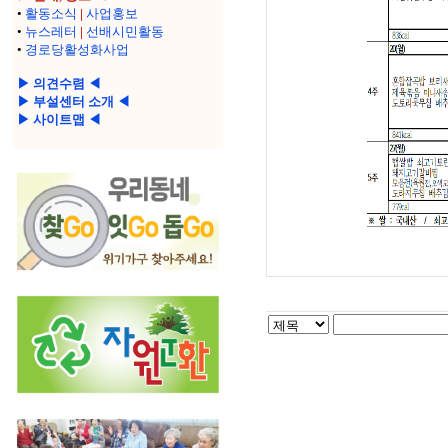
•
활동소식
|
사업홍보
•
뉴스레터
|
선배시민활동
•
경로당활성화사업
▶ 의견수렴 ◀
▶ 부설센터 소개 ◀
▶ 사이트맵 ◀