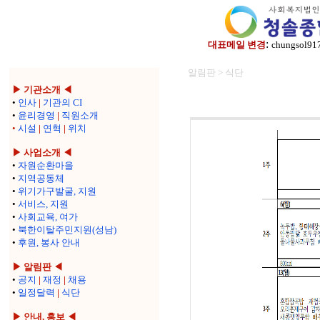
:
대표메일 변경
chungsol91
알림판 > 식단
▶ 기관소개 ◀
•
인사
|
기관의 CI
•
윤리경영
|
직원소개
•
시설
|
연혁
|
위치
▶ 사업소개 ◀
•
자원순환마을
•
지역공동체
•
위기가구발굴, 지원
•
서비스, 지원
•
사회교육, 여가
•
북한이탈주민지원(성남)
•
후원, 봉사 안내
▶ 알림판 ◀
•
공지
|
재정
|
채용
•
일정달력
|
식단
▶ 안내, 홍보 ◀