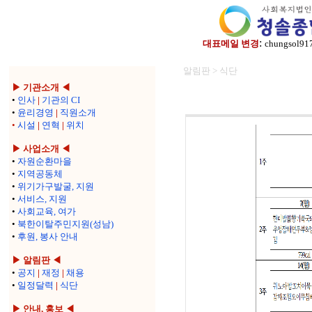
:
대표메일 변경
chungsol91
알림판 > 식단
▶ 기관소개 ◀
•
인사
|
기관의 CI
•
윤리경영
|
직원소개
•
시설
|
연혁
|
위치
▶ 사업소개 ◀
•
자원순환마을
•
지역공동체
•
위기가구발굴, 지원
•
서비스, 지원
•
사회교육, 여가
•
북한이탈주민지원(성남)
•
후원, 봉사 안내
▶ 알림판 ◀
•
공지
|
재정
|
채용
•
일정달력
|
식단
▶ 안내, 홍보 ◀