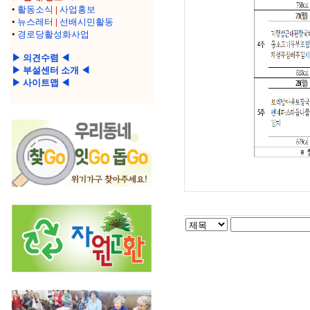
•
활동소식
|
사업홍보
•
뉴스레터
|
선배시민활동
•
경로당활성화사업
▶ 의견수렴 ◀
▶ 부설센터 소개 ◀
▶ 사이트맵 ◀