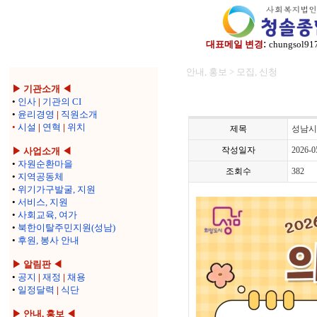
:
대표메일 변경
chungsol91
안내, 홍보 > 모집, 신청
▶ 기관소개 ◀
•
인사
|
기관의 CI
•
윤리경영
|
직원소개
•
시설
|
연혁
|
위치
제목
성남시
작성일자
2026-0
▶ 사업소개 ◀
•
자원순환마을
조회수
382
•
지역공동체
•
위기가구발굴, 지원
•
서비스, 지원
•
사회교육, 여가
•
북한이탈주민지원(성남)
•
후원, 봉사 안내
▶ 알림판 ◀
•
공지
|
재정
|
채용
•
일정달력
|
식단
▶ 안내, 홍보 ◀