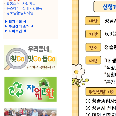
•
활동소식
|
사업홍보
•
뉴스레터
|
선배시민활동
•
경로당활성화사업
▶ 의견수렴 ◀
▶ 부설센터 소개 ◀
▶ 사이트맵 ◀