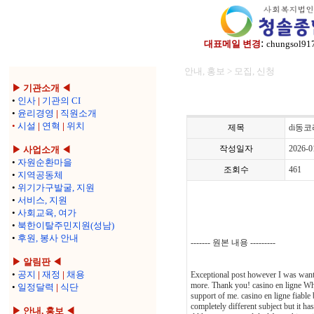
:
대표메일 변경
chungsol91
안내, 홍보 > 모집, 신청
▶ 기관소개 ◀
•
인사
|
기관의 CI
•
윤리경영
|
직원소개
•
시설
|
연혁
|
위치
제목
di동코
작성일자
2026-0
▶ 사업소개 ◀
•
자원순환마을
조회수
461
•
지역공동체
•
위기가구발굴, 지원
•
서비스, 지원
•
사회교육, 여가
•
북한이탈주민지원(성남)
•
후원, 봉사 안내
------- 원본 내용 ---------
▶ 알림판 ◀
•
공지
|
재정
|
채용
Exceptional post however I was wanting
more. Thank you! casino en ligne What
•
일정달력
|
식단
support of me. casino en ligne fiable
completely different subject but it h
▶ 안내, 홍보 ◀