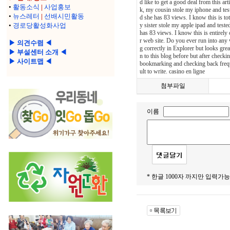
d like to get a good deal from this a
•
활동소식
|
사업홍보
k, my cousin stole my iphone and test
•
뉴스레터
|
선배시민활동
d she has 83 views. I know this is tot
•
경로당활성화사업
y sister stole my apple ipad and test
has 83 views. I know this is entirely 
r web site. Do you ever run into an
▶ 의견수렴 ◀
g correctly in Explorer but looks grea
▶ 부설센터 소개 ◀
n to this blog before but after checki
▶ 사이트맵 ◀
bookmarking and checking back frequent
ult to write. casino en ligne
첨부파일
이름
* 한글 1000자 까지만 입력가능