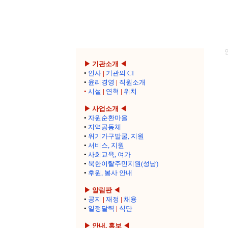
▶ 기관소개 ◀
•
인사
|
기관의 CI
•
윤리경영
|
직원소개
•
시설
|
연혁
|
위치
▶ 사업소개 ◀
•
자원순환마을
•
지역공동체
•
위기가구발굴, 지원
•
서비스, 지원
•
사회교육, 여가
•
북한이탈주민지원(성남)
•
후원, 봉사 안내
▶ 알림판 ◀
•
공지
|
재정
|
채용
•
일정달력
|
식단
▶ 안내, 홍보 ◀