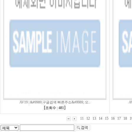
AV19 | &#9989;구글검색 빠른주소&#9989; 오..
A
[
]
조회수 : 481
11
12
13
14
15
16
17
18
1