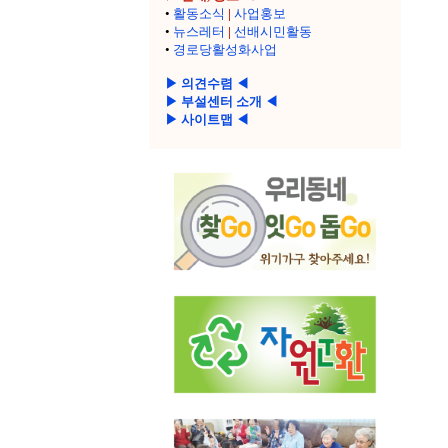
•
활동소식
|
사업홍보
•
뉴스레터
|
선배시민활동
•
경로당활성화사업
▶ 의견수렴 ◀
▶ 부설센터 소개 ◀
▶ 사이트맵 ◀