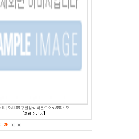
V19 | &#9989;구글검색 빠른주소&#9989; 오..
[
]
조회수 : 457
9
20