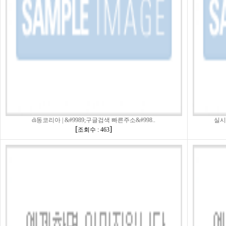
di동코리아 | &#9989;구글검색 빠른주소&#998..
실시
[
]
조회수 : 463