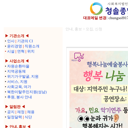
:
대표메일 변경
chungsol91
안내, 홍보 > 모집, 신청
▶ 기관소개 ◀
•
인사
|
기관의 CI
•
윤리경영
|
직원소개
•
시설
|
연혁
|
위치
▶ 사업소개 ◀
•
자원순환마을
•
지역공동체
•
위기가구발굴, 지원
•
서비스, 지원
•
사회교육, 여가
•
북한이탈주민지원(성남)
•
후원, 봉사 안내
▶ 알림판 ◀
•
공지
|
재정
|
채용
•
일정달력
|
식단
▶ 안내, 홍보 ◀