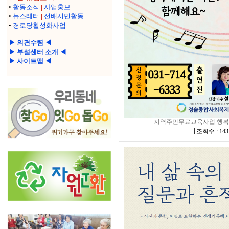
•
활동소식
|
사업홍보
•
뉴스레터
|
선배시민활동
•
경로당활성화사업
▶ 의견수렴 ◀
▶ 부설센터 소개 ◀
▶ 사이트맵 ◀
지역주민무료교육사업 행복
[
조회수 : 143