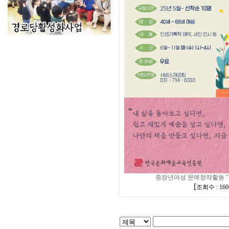
중장년여성 문예창작활동 "알
[
조회수 : 160