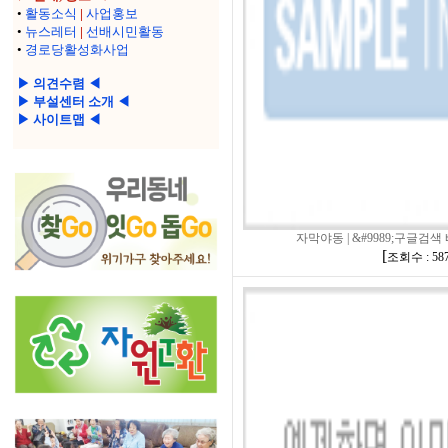
•
활동소식
|
사업홍보
•
뉴스레터
|
선배시민활동
•
경로당활성화사업
▶ 의견수렴 ◀
▶ 부설센터 소개 ◀
▶ 사이트맵 ◀
자막야동 | &#9989;구글검색 
[
조회수 : 58