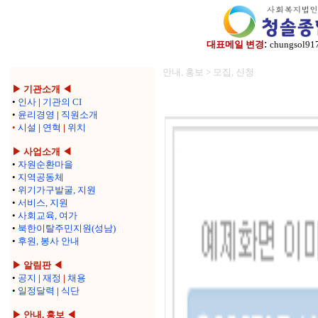
:
대표메일 변경
chungsol91
안내, 홍보 > 모집, 신청
▶ 기관소개 ◀
•
인사
|
기관의 CI
•
윤리경영
|
직원소개
•
시설
|
연혁
|
위치
▶ 사업소개 ◀
•
자원순환마을
•
지역공동체
•
위기가구발굴, 지원
•
서비스, 지원
•
사회교육, 여가
•
북한이탈주민지원(성남)
•
후원, 봉사 안내
▶ 알림판 ◀
•
공지
|
재정
|
채용
•
일정달력
|
식단
▶ 안내, 홍보 ◀