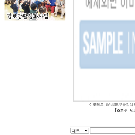
야코레드 | &#9989;구글검색 
[
조회수 : 61