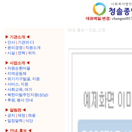
:
대표메일 변경
chungsol91
안내, 홍보 > 모집, 신청
▶ 기관소개 ◀
•
인사
|
기관의 CI
•
윤리경영
|
직원소개
•
시설
|
연혁
|
위치
▶ 사업소개 ◀
•
자원순환마을
•
지역공동체
•
위기가구발굴, 지원
•
서비스, 지원
•
사회교육, 여가
•
북한이탈주민지원(성남)
•
후원, 봉사 안내
▶ 알림판 ◀
•
공지
|
재정
|
채용
•
일정달력
|
식단
▶ 안내, 홍보 ◀