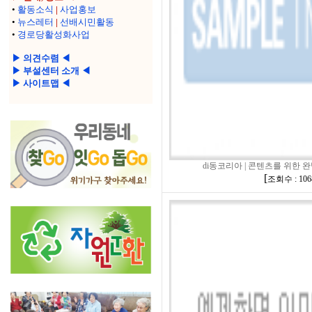
•
활동소식
|
사업홍보
•
뉴스레터
|
선배시민활동
•
경로당활성화사업
▶ 의견수렴 ◀
▶ 부설센터 소개 ◀
▶ 사이트맵 ◀
di동코리아 | 콘텐츠를 위한 완벽
[
조회수 : 106