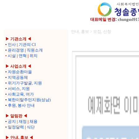
:
대표메일 변경
chungsol91
안내, 홍보 > 모집, 신청
▶ 기관소개 ◀
•
인사
|
기관의 CI
•
윤리경영
|
직원소개
•
시설
|
연혁
|
위치
▶ 사업소개 ◀
•
자원순환마을
•
지역공동체
•
위기가구발굴, 지원
•
서비스, 지원
•
사회교육, 여가
•
북한이탈주민지원(성남)
•
후원, 봉사 안내
▶ 알림판 ◀
•
공지
|
재정
|
채용
•
일정달력
|
식단
▶ 안내, 홍보 ◀