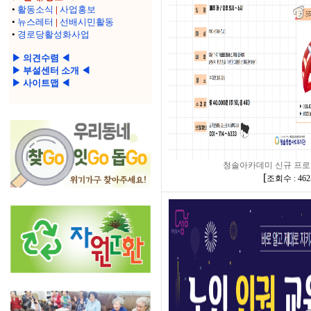
•
활동소식
|
사업홍보
•
뉴스레터
|
선배시민활동
•
경로당활성화사업
▶ 의견수렴 ◀
▶ 부설센터 소개 ◀
▶ 사이트맵 ◀
청솔아카데미 신규 프로
[
조회수 : 462