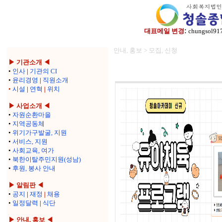
:
대표메일 변경
chungsol91
안내, 홍보 > 모집, 신청
▶ 기관소개 ◀
•
인사
|
기관의 CI
•
윤리경영
|
직원소개
•
시설
|
연혁
|
위치
▶ 사업소개 ◀
•
자원순환마을
•
지역공동체
•
위기가구발굴, 지원
•
서비스, 지원
•
사회교육, 여가
•
북한이탈주민지원(성남)
•
후원, 봉사 안내
▶ 알림판 ◀
•
공지
|
재정
|
채용
•
일정달력
|
식단
▶ 안내, 홍보 ◀