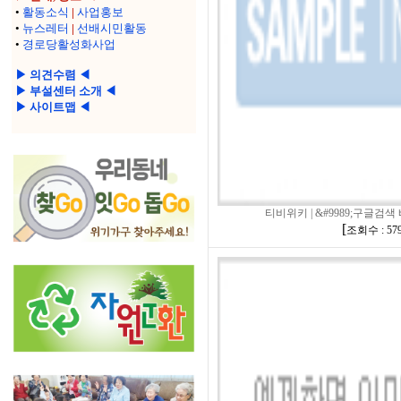
•
활동소식
|
사업홍보
•
뉴스레터
|
선배시민활동
•
경로당활성화사업
▶ 의견수렴 ◀
▶ 부설센터 소개 ◀
▶ 사이트맵 ◀
티비위키 | &#9989;구글검색 
[
조회수 : 57