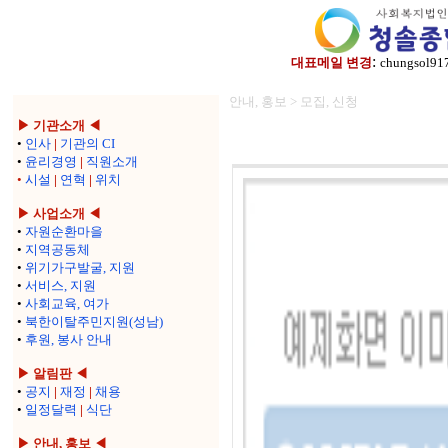
:
대표메일 변경
chungsol91
안내, 홍보 > 모집, 신청
▶ 기관소개 ◀
•
인사
|
기관의 CI
•
윤리경영
|
직원소개
•
시설
|
연혁
|
위치
▶ 사업소개 ◀
•
자원순환마을
•
지역공동체
•
위기가구발굴, 지원
•
서비스, 지원
•
사회교육, 여가
•
북한이탈주민지원(성남)
•
후원, 봉사 안내
▶ 알림판 ◀
•
공지
|
재정
|
채용
•
일정달력
|
식단
▶ 안내, 홍보 ◀