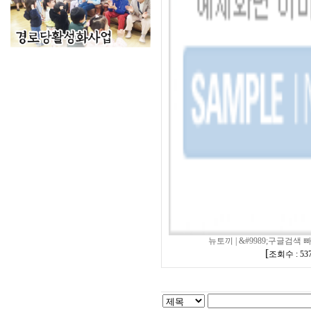
뉴토끼 | &#9989;구글검색 빠른
[
조회수 : 53