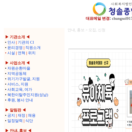
:
대표메일 변경
chungsol91
안내, 홍보 > 모집, 신청
▶ 기관소개 ◀
•
인사
|
기관의 CI
•
윤리경영
|
직원소개
•
시설
|
연혁
|
위치
▶ 사업소개 ◀
•
자원순환마을
•
지역공동체
•
위기가구발굴, 지원
•
서비스, 지원
•
사회교육, 여가
•
북한이탈주민지원(성남)
•
후원, 봉사 안내
▶ 알림판 ◀
•
공지
|
재정
|
채용
•
일정달력
|
식단
▶ 안내, 홍보 ◀