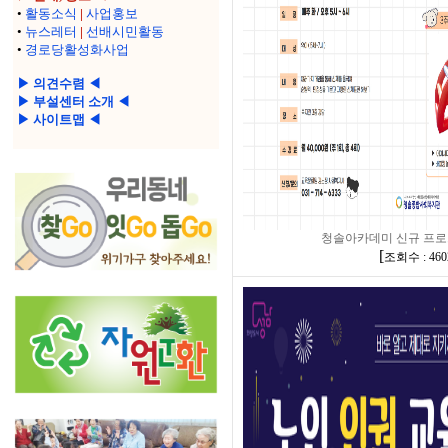
•
활동소식
|
사업홍보
•
뉴스레터
|
선배시민활동
•
경로당활성화사업
▶ 의견수렴 ◀
▶ 부설센터 소개 ◀
▶ 사이트맵 ◀
청솔아카데미 신규 프로
[
조회수 : 460