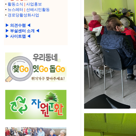
•
활동소식
|
사업홍보
•
뉴스레터
|
선배시민활동
•
경로당활성화사업
▶ 의견수렴 ◀
▶ 부설센터 소개 ◀
▶ 사이트맵 ◀