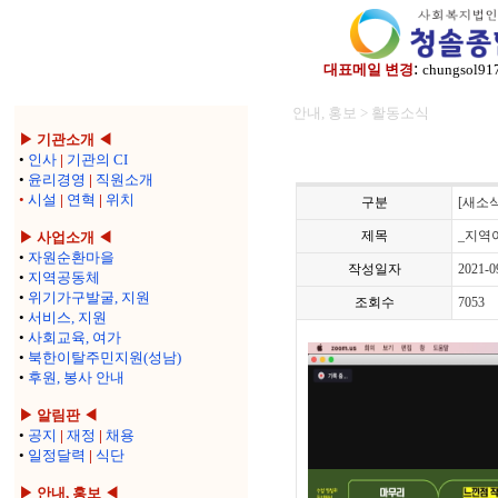
:
대표메일 변경
chungsol91
안내, 홍보 > 활동소식
▶ 기관소개 ◀
•
인사
|
기관의 CI
•
윤리경영
|
직원소개
•
시설
|
연혁
|
위치
구분
[새소식
제목
_지역
▶ 사업소개 ◀
•
자원순환마을
작성일자
2021-0
•
지역공동체
•
위기가구발굴, 지원
조회수
7053
•
서비스, 지원
•
사회교육, 여가
•
북한이탈주민지원(성남)
•
후원, 봉사 안내
▶ 알림판 ◀
•
공지
|
재정
|
채용
•
일정달력
|
식단
▶ 안내, 홍보 ◀