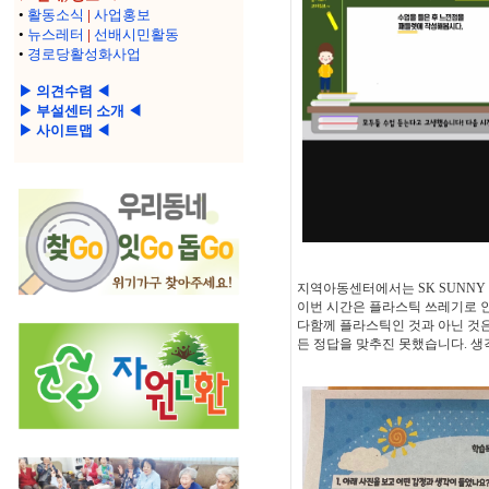
•
활동소식
|
사업홍보
•
뉴스레터
|
선배시민활동
•
경로당활성화사업
▶ 의견수렴 ◀
▶ 부설센터 소개 ◀
▶ 사이트맵 ◀
지역아동센터에서는 SK SUNN
이번 시간은 플라스틱 쓰레기로 인
다함께 플라스틱인 것과 아닌 것
든 정답을 맞추진 못했습니다. 