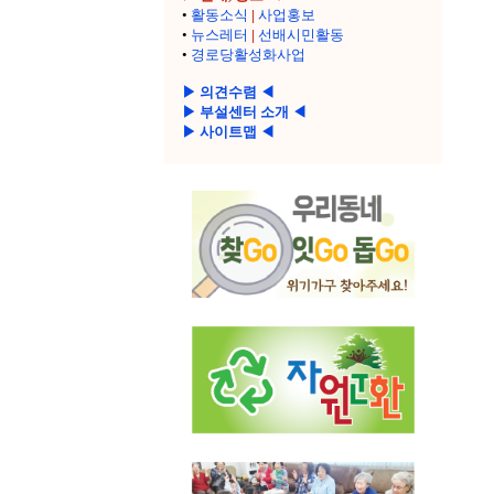
•
활동소식
|
사업홍보
•
뉴스레터
|
선배시민활동
•
경로당활성화사업
▶ 의견수렴 ◀
▶ 부설센터 소개 ◀
▶ 사이트맵 ◀