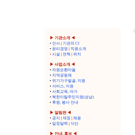
▶ 기관소개 ◀
•
인사
|
기관의 CI
•
윤리경영
|
직원소개
•
시설
|
연혁
|
위치
▶ 사업소개 ◀
•
자원순환마을
•
지역공동체
•
위기가구발굴, 지원
•
서비스, 지원
•
사회교육, 여가
•
북한이탈주민지원(성남)
•
후원, 봉사 안내
▶ 알림판 ◀
•
공지
|
재정
|
채용
•
일정달력
|
식단
▶ 안내, 홍보 ◀