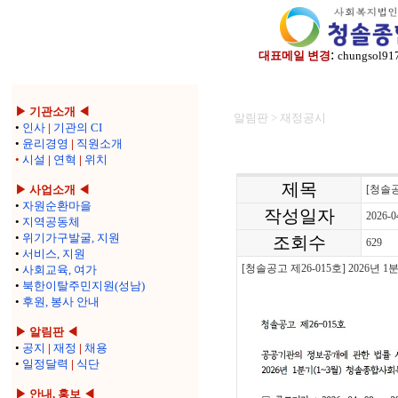
:
대표메일 변경
chungsol91
▶ 기관소개 ◀
알림판 > 재정공시
•
인사
|
기관의 CI
•
윤리경영
|
직원소개
•
시설
|
연혁
|
위치
제목
▶ 사업소개 ◀
[청솔공
•
자원순환마을
작성일자
2026-0
•
지역공동체
•
위기가구발굴, 지원
조회수
629
•
서비스, 지원
[청솔공고 제26-015호] 2026년
•
사회교육, 여가
•
북한이탈주민지원(성남)
•
후원, 봉사 안내
▶ 알림판 ◀
•
공지
|
재정
|
채용
•
일정달력
|
식단
▶ 안내, 홍보 ◀