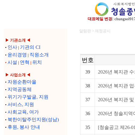
:
대표메일 변경
chungsol91
알림판 > 재정공시
▶ 기관소개 ◀
인사
기관의 CI
•
|
윤리경영
직원소개
•
|
번호
시설
연혁
위치
•
|
|
39
2026년 복지관 수
▶ 사업소개 ◀
자원순환마을
•
38
2026년 복지관 업
지역공동체
•
위기가구발굴, 지원
•
37
2026년 복지관 및
서비스, 지원
•
사회교육, 여가
•
36
2026년 청솔지역
북한이탈주민지원(성남)
•
후원, 봉사 안내
35
[청솔공고 제26-01
•