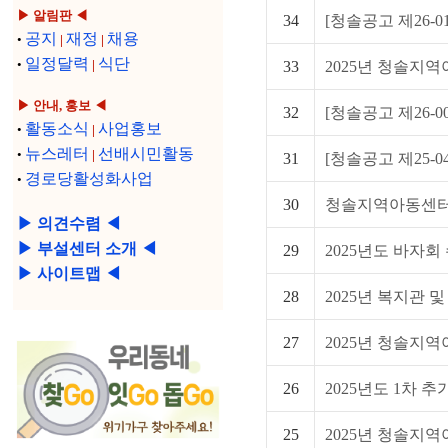
▶ 알림판 ◀
34
[청솔공고 제26-01
공지
재정
채용
•
|
|
일정달력
식단
•
|
33
2025년 청솔지역
▶ 안내, 홍보 ◀
32
[청솔공고 제26-0
활동소식
사업홍보
•
|
뉴스레터
선배시민활동
•
|
31
[청솔공고 제25-04
경로당활성화사업
•
30
청솔지역아동센터 20
▶ 의견수렴 ◀
▶ 부설센터 소개 ◀
29
2025년도 바자회
▶ 사이트맵 ◀
28
2025년 복지관 및
27
2025년 청솔지역
26
2025년도 1차 추
25
2025년 청솔지역