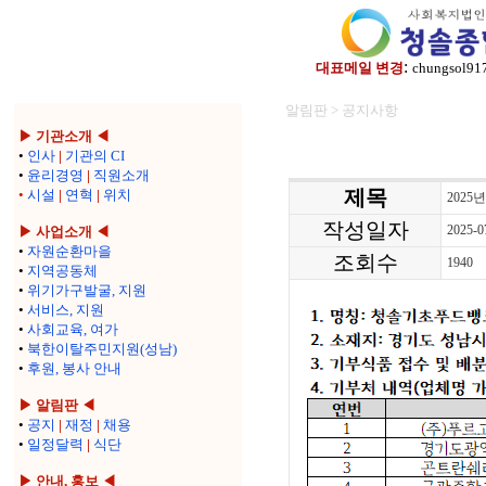
:
대표메일 변경
chungsol91
알림판 > 공지사항
▶ 기관소개 ◀
•
인사
|
기관의 CI
•
윤리경영
|
직원소개
제목
•
시설
|
연혁
|
위치
202
작성일자
2025-0
▶ 사업소개 ◀
•
자원순환마을
조회수
1940
•
지역공동체
•
위기가구발굴, 지원
•
서비스, 지원
•
사회교육, 여가
•
북한이탈주민지원(성남)
•
후원, 봉사 안내
▶ 알림판 ◀
•
공지
|
재정
|
채용
•
일정달력
|
식단
▶ 안내, 홍보 ◀