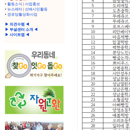
•
활동소식
|
사업홍보
•
뉴스레터
|
선배시민활동
•
경로당활성화사업
▶ 의견수렴 ◀
▶ 부설센터 소개 ◀
▶ 사이트맵 ◀