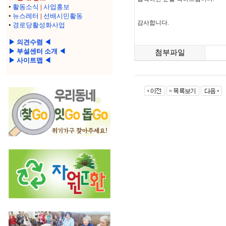
•
활동소식
|
사업홍보
•
뉴스레터
|
선배시민활동
감사합니다.
•
경로당활성화사업
▶ 의견수렴 ◀
▶ 부설센터 소개 ◀
첨부파일
▶ 사이트맵 ◀