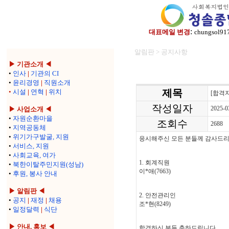
:
대표메일 변경
chungsol91
알림판 > 공지사항
▶ 기관소개 ◀
•
인사
|
기관의 CI
•
윤리경영
|
직원소개
제목
•
시설
|
연혁
|
위치
[합격
작성일자
2025-0
▶ 사업소개 ◀
•
자원순환마을
조회수
2688
•
지역공동체
•
위기가구발굴, 지원
응시해주신 모든 분들께 감사드리
•
서비스, 지원
•
사회교육, 여가
1. 회계직원
•
북한이탈주민지원(성남)
이*애(7663)
•
후원, 봉사 안내
▶ 알림판 ◀
2. 안전관리인
•
공지
|
재정
|
채용
조*현(8249)
•
일정달력
|
식단
▶ 안내, 홍보 ◀
합격하신 분들 축하드립니다.