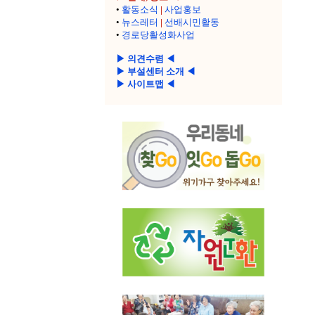
•
활동소식
|
사업홍보
•
뉴스레터
|
선배시민활동
•
경로당활성화사업
▶ 의견수렴 ◀
▶ 부설센터 소개 ◀
▶ 사이트맵 ◀