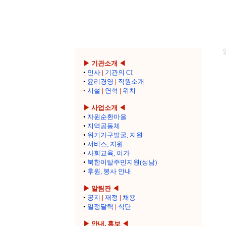
▶ 기관소개 ◀
•
인사
|
기관의 CI
•
윤리경영
|
직원소개
•
시설
|
연혁
|
위치
▶ 사업소개 ◀
•
자원순환마을
•
지역공동체
•
위기가구발굴, 지원
•
서비스, 지원
•
사회교육, 여가
•
북한이탈주민지원(성남)
•
후원, 봉사 안내
▶ 알림판 ◀
•
공지
|
재정
|
채용
•
일정달력
|
식단
▶ 안내, 홍보 ◀